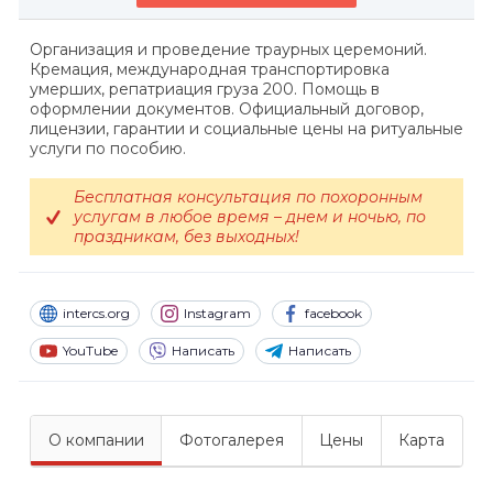
Организация и проведение траурных церемоний.
Кремация, международная транспортировка
умерших, репатриация груза 200. Помощь в
оформлении документов. Официальный договор,
лицензии, гарантии и социальные цены на ритуальные
услуги по пособию.
Бесплатная консультация по похоронным
услугам в любое время – днем и ночью, по
праздникам, без выходных!
intercs.org
Instagram
facebook
YouTube
Написать
Написать
О компании
Фотогалерея
Цены
Карта