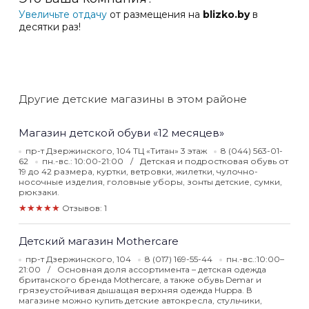
Увеличьте отдачу
от размещения на
blizko.by
в
десятки раз!
Другие детские магазины в этом районе
Магазин детской обуви «12 месяцев»
пр-т Дзержинского, 104 ТЦ «Титан» 3 этаж
8 (044) 563-01-
62
пн.-вс.: 10:00-21:00
Детская и подростковая обувь от
19 до 42 размера, куртки, ветровки, жилетки, чулочно-
носочные изделия, головные уборы, зонты детские, сумки,
рюкзаки.
★★★★★
Отзывов: 1
Детский магазин Mothercare
пр-т Дзержинского, 104
8 (017) 169-55-44
пн.-вс.:10:00–
21:00
Основная доля ассортимента – детская одежда
британского бренда Mothercare, а также обувь Demar и
грязеустойчивая дышащая верхняя одежда Huppa. В
магазине можно купить детские автокресла, стульчики,