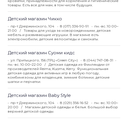
кроватки, принадлежности для кормления и гигиенические
товары. Есть все для мам, в том числе будущих.
Детский магазин Чикко
пр-т Дзержинского, 104
8 (017) 336-90-91
пн.-вс.:10:00–
21:00
Товары для ухода за новорожденными, детская
мебель и развивающие игрушки. В магазине есть
электромобили, детские велосипеды и самокаты.
Детский магазин Суоми кидс
ул. Притыцкого, 156 (ТРЦ «Green City»)
8 (044) 747-08-31
пн.-вс.:10:00–22:00
Детская одежда из Финляндии от
производителей Reima, Kuoma, Kerry. Функциональная
детская одежда для активных игр в любую погоду,
комбинезоны для младенцев, зимние ботинки, детские
шапки и перчатки.
Детский магазин Baby Style
пр-т Дзержинского, 104
8 (029) 356-16-52
пн.-вс.:10:00–
20:00
Магазин детской одежды и белья. Большой выбор
верхней детской одежды.