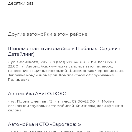
десятки раз!
Другие автомойки в этом районе
Шиномонтаж и автомойка в Шабанах (Садович
Детейлинг)
ул. Селицкого, 39Б
8 (029) 399-60-00
пн.-вс.: 08:00-
22:00
Автомойка, химчистка салонов авто, пылесос,
нанесение защитных покрытий. Шиномонтаж, чернение шин.
Заправка кондиционеров. Комплексное обслуживание.
Полировка.
Автомойка АВиТОЛЮКС
ул. Промышленная, 15
пн.-вс.: 09:00–22:00
Мойка
легковых и грузовых автомобилей. Химчистка, дезинфекция
салона.
Автомойка и СТО «Еврогараж»
Большой Тростенец, ул. Центральная, 39а
+375 (29) 652-