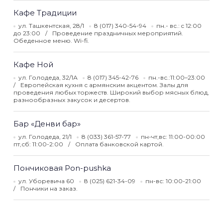
Кафе Традиции
ул. Ташкентская, 28/1
8 (017) 340-54-94
пн.- вс.: c 12:00
до 23:00
Проведение праздничных мероприятий.
Обеденное меню. Wi-fi.
Кафе Ной
ул. Голодеда, 32/1А
8 (017) 345-42-76
пн.-вс.:11:00–23:00
Европейская кухня с армянским акцентом. Залы для
проведения любых торжеств. Широкий выбор мясных блюд,
разнообразных закусок и десертов.
Бар «Денви бар»
ул. Голодеда, 21/1
8 (033) 361-57-77
пн-чт,вс: 11:00-00:00
пт,сб: 11:00-2:00
Оплата банковской картой.
Пончиковая Pon-pushka
ул. Уборевича 60
8 (025) 621-34-09
пн-вс: 10:00-21:00
Пончики на заказ.