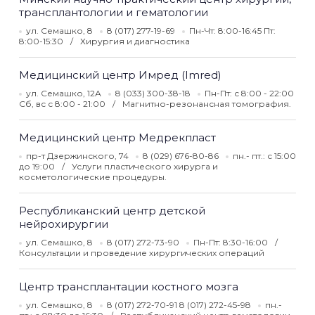
трансплантологии и гематологии
ул. Семашко, 8
8 (017) 277-19-69
Пн-Чт: 8:00-16:45 Пт:
8:00-15:30
Хирургия и диагностика
Медицинский центр Имред (Imred)
ул. Семашко, 12А
8 (033) 300-38-18
Пн-Пт: с 8:00 - 22:00
Сб, вс с 8:00 - 21:00
Магнитно-резонансная томография.
Медицинский центр Медрекпласт
пр-т Дзержинского, 74
8 (029) 676-80-86
пн.- пт.: с 15:00
до 19:00
Услуги пластического хирурга и
косметологические процедуры.
Республиканский центр детской
нейрохирургии
ул. Семашко, 8
8 (017) 272-73-90
Пн-Пт: 8:30-16:00
Консультации и проведение хирургических операций
Центр трансплантации костного мозга
ул. Семашко, 8
8 (017) 272-70-91 8 (017) 272-45-98
пн.-