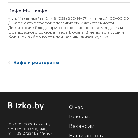
Кафе Мон кафе
ул. Мельникайте, 2
8 (029) 860-99-57
пн.-вс.:11:00–00:00
Кафе с атмосферой элегантности и женственности.
Диетические блюда, приготовленные по рекомендациям
французского доктора Пьера Дюкана. В меню есть суши и
большой выбор коктейлей. Кальян. Живая музыка.
Кафе и рестораны
О нас
Реклама
© 2009-2026 blizko.by,
Вакансии
ЧУП «БарокМедиа»,
УНП 391272241, г.Минск
Наши авторы