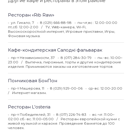
Другие кафе и рестораны в этом районе
Ресторан «Rib Raw»
ул. Гикало, 7
8 (029) 666-88-98
пн-чт,вс : 12:00-00:00
пт,сб: 12:00-2:00
TV, Web-камера, Wi-Fi,
Высокоскоростной интернет, Игровые приставки, Игры,
Фоновая музыка.
Кафе-кондитерская Салодкi фальварак
пр-т Независимости, 37
8 (017) 284-30-79
пн.-вс.:10:00–
23:00
Выпечка, пирожные, торты и другие кондитерские
изделия. Принимаются заказы на изготовление тортов.
Пончиковая БонПон
пр-т Машерова, 11
8 (029) 929-00-06
ср-вс: 12:00-20:00
Интернет магазин.
Ресторан L'osteria
пр-т Победителей, 31
8 (017) 226-74-83
вс.-чт.:11:00–
02:00 сб.-вс.:11:00–05:00
Ресторан европейской кухни с
живой музыкой и караоке. Проведение банкетов до 100
человек.