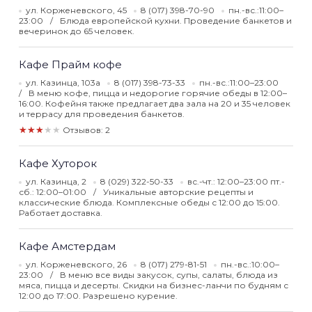
ул. Корженевского, 45
8 (017) 398-70-90
пн.-вс.:11:00–
23:00
Блюда европейской кухни. Проведение банкетов и
вечеринок до 65 человек.
Кафе Прайм кофе
ул. Казинца, 103а
8 (017) 398-73-33
пн.-вс.:11:00–23:00
В меню кофе, пицца и недорогие горячие обеды в 12:00–
16:00. Кофейня также предлагает два зала на 20 и 35 человек
и террасу для проведения банкетов.
★★★★★
Отзывов: 2
Кафе Хуторок
ул. Казинца, 2
8 (029) 322-50-33
вс.-чт.: 12:00–23:00 пт.-
сб.: 12:00–01:00
Уникальные авторские рецепты и
классические блюда. Комплексные обеды с 12:00 до 15:00.
Работает доставка.
Кафе Амстердам
ул. Корженевского, 26
8 (017) 279-81-51
пн.-вс.:10:00–
23:00
В меню все виды закусок, супы, салаты, блюда из
мяса, пицца и десерты. Скидки на бизнес-ланчи по будням с
12:00 до 17:00. Разрешено курение.