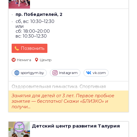
пр. Победителей, 2
сб, вс: 10:30–12:30
или
сб: 18:00–20:00
вс: 10:30–12:30
Позвонить
Немига
Центр
sportgym.by
Instagram
vk.com
Оздоровительная гимнастика. Спортивная
гимнастика. Эстетическая гимнастика. Акробатика.
Занятия для детей от 3 лет. Первое пробное
занятие — бесплатно! Скажи «БЛИЗКО» и
получи...
Детский центр развития
Талурия