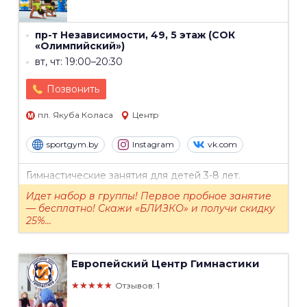
пр-т Независимости, 49, 5 этаж (СОК
«Олимпийский»)
вт, чт: 19:00–20:30
Позвонить
пл. Якуба Коласа
Центр
sportgym.by
Instagram
vk.com
Гимнастические занятия для детей 3-8 лет.
Современное оборудование, удобный зал.
Идет набор в группы! Первое пробное занятие
— бесплатно! Скажи «БЛИЗКО» и получи скидку
25%...
Европейский Центр Гимнастики
★★★★★
Отзывов: 1