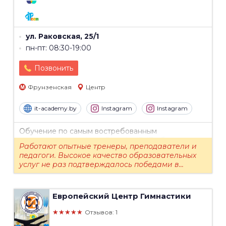
ул. Раковская, 25/1
пн-пт: 08:30-19:00
Позвонить
Фрунзенская
Центр
it-academy.by
Instagram
Instagram
Обучение по самым востребованным
направлениям в сфере Digital и IT. IT-образование
Работают опытные тренеры, преподаватели и
для детей в возрасте от 4 до 17 лет. Курсы...
педагоги. Высокое качество образовательных
услуг не раз подтверждалось победами в...
Европейский Центр Гимнастики
★★★★★
Отзывов: 1