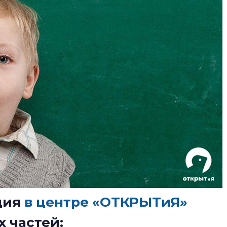
ция
в центре «ОТКРЫТиЯ»
х частей: