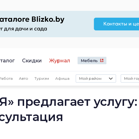
талог
Скидки
Журнал
Мебель
Работа
Авто
Туризм
Афиша
Мой район
Мой го
» предлагает услугу:
сультация