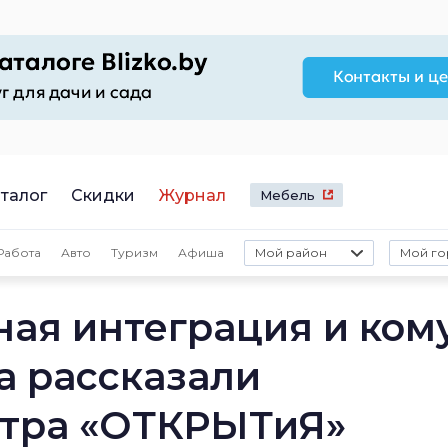
талог
Скидки
Журнал
Мебель
Работа
Авто
Туризм
Афиша
Мой район
Мой го
ная интеграция и ком
а рассказали
нтра «ОТКРЫТиЯ»