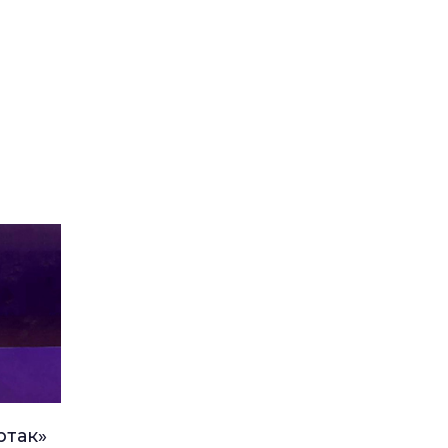
ртак»