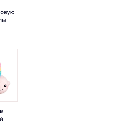
зовую
пы
в
й