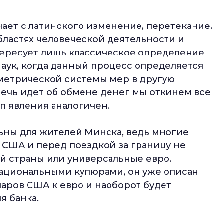
чает с латинского изменение, перетекание.
бластях человеческой деятельности и
тересует лишь классическое определение
наук, когда данный процесс определяется
метрической системы мер в другую
 речь идет об обмене денег мы откинем все
п явления аналогичен.
льны для жителей Минска, ведь многие
 США и перед поездкой за границу не
й страны или универсальные евро.
национальными купюрами, он уже описан
аров США к евро и наоборот будет
я банка.