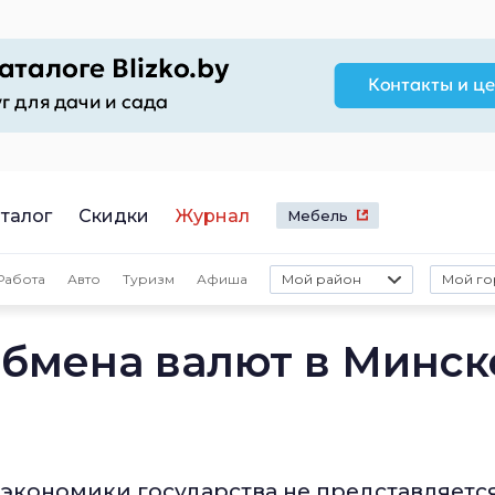
талог
Скидки
Журнал
Мебель
Работа
Авто
Туризм
Афиша
Мой район
Мой го
обмена валют в Минск
кономики государства не представляетс