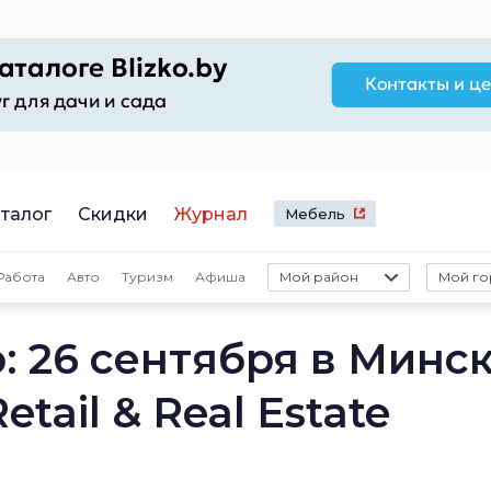
талог
Скидки
Журнал
Мебель
Работа
Авто
Туризм
Афиша
Мой район
Мой го
: 26 сентября в Минс
tail & Real Estate