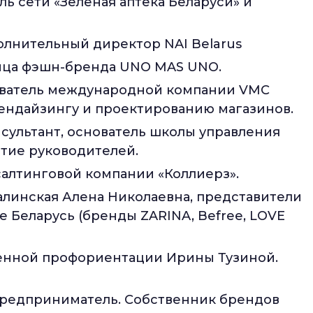
ль сети «Зеленая аптека Беларуси» и
олнительный директор NAI Belarus
ница фэшн-бренда UNO MAS UNO.
ователь международной компании VMC
чендайзингу и проектированию магазинов.
сультант, основатель школы управления
тие руководителей.
алтинговой компании «Коллиерз».
алинская Алена Николаевна, представители
е Беларусь (бренды ZARINA, Befree, LOVE
енной профориентации Ирины Тузиной.
предприниматель. Собственник брендов