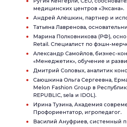
Ругия Кенгерли, СEO, соосновате
медицинских центров «Эксана».
Андрей Алёшкин, партнер и исп
Татьяна Лавренова, основатель
Марина Полковникова (РФ), осн
Retail. Специалист по фэшн-мер
Александр Самойлов, бизнес-кон
«Менеджетик», обучение и разви
Дмитрий Соловых, аналитик конс
Саюшкина Ольга Сергеевна, Ерм
Melon Fashion Group в Республик
REPUBLIC, sela и IDOL).
Ирина Тузина, Академия соврем
Профориентатор, игропедагог.
Василий Ануфриев, системный 