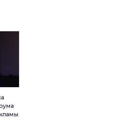
ма
рума
екламы