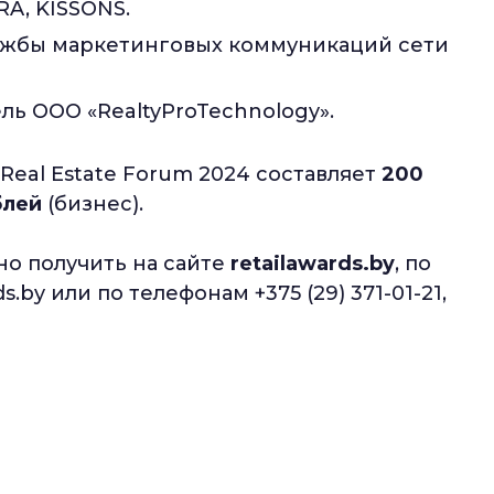
A, KISSONS.
лужбы маркетинговых коммуникаций сети
ль OOO «RealtyProTechnology».
& Real Estate Forum 2024 составляет
200
блей
(бизнес).
 получить на сайте
retailawards.by
, по
.by или по телефонам +375 (29) 371-01-21,