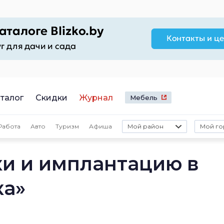
талог
Скидки
Журнал
Мебель
Работа
Авто
Туризм
Афиша
Мой район
Мой го
ки и имплантацию в
ка»