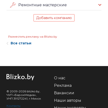
Ремонтные мастерские
Добавить компанию
Разместить рекламу на Blizko.by
Все статьи
О нас
Реклама
© 2009-2026 blizko.by,
Вакансии
ЧУП «БарокМедиа»,
УНП 391272241, г.Минск
Наши авторы
Контакты
Наши эксперты