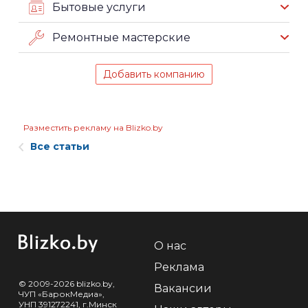
Бытовые услуги
Ремонтные мастерские
Добавить компанию
Разместить рекламу на Blizko.by
Все статьи
О нас
Реклама
© 2009-2026 blizko.by,
Вакансии
ЧУП «БарокМедиа»,
УНП 391272241, г.Минск