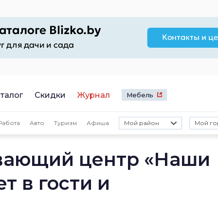
талог
Скидки
Журнал
Мебель
Работа
Авто
Туризм
Афиша
Мой район
Мой го
вающий центр «Наши
т в гости и