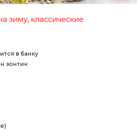
а зиму, классические
ится в банку
ин зонтик
е)