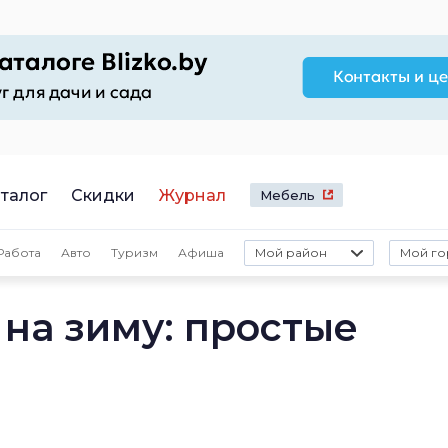
талог
Скидки
Журнал
Мебель
Работа
Авто
Туризм
Афиша
Мой район
Мой го
на зиму: простые