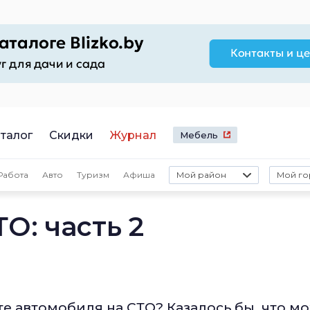
талог
Скидки
Журнал
Мебель
Работа
Авто
Туризм
Афиша
Мой район
Мой го
О: часть 2
е автомобиля на СТО? Казалось бы, что м