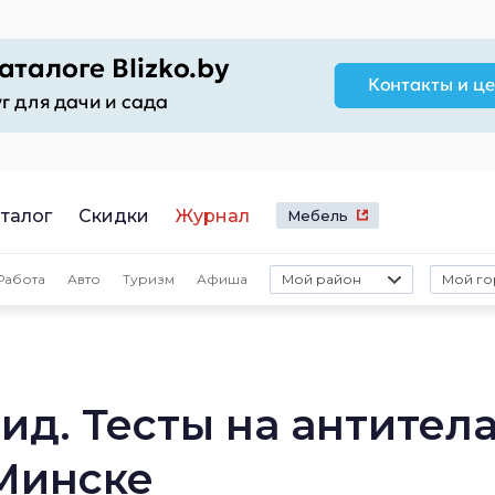
талог
Скидки
Журнал
Мебель
Работа
Авто
Туризм
Афиша
Мой район
Мой го
ид. Тесты на антитела
 Минске