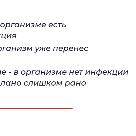
 организме есть
кция
рганизм уже перенес
ые - в организме нет инфекции
елано слишком рано