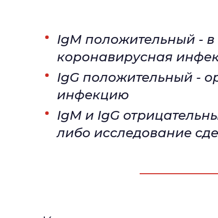
IgM положительный - в
коронавирусная инфе
IgG положительный - о
инфекцию
IgM и IgG отрицательн
либо исследование сд