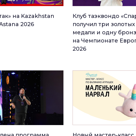
так» на Kazakhstan
Клуб таэквондо «Спа
Astana 2026
получил три золотых
медали и одну брон
на Чемпионате Евро
2026
лена программа
Новый мастер-класс 