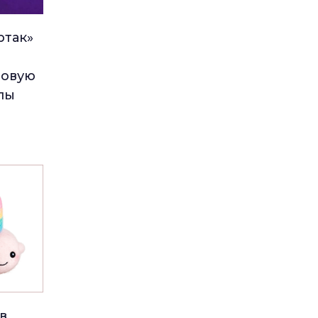
ртак»
зовую
пы
в