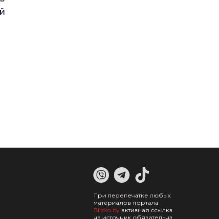
й
При перепечатке любых
материалов портала
Blizko.by
активная ссылка
на источник обязательна