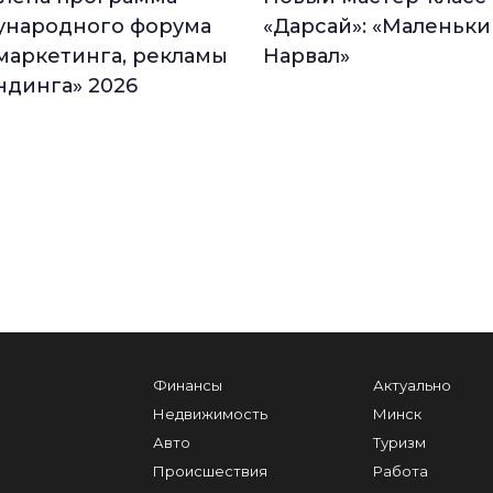
народного форума
«Дарсай»: «Маленьки
маркетинга, рекламы
Нарвал»
ндинга» 2026
Финансы
Актуально
Недвижимость
Минск
Авто
Туризм
Происшествия
Работа