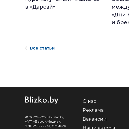
в «Дарсай»
между
«Дни 
и бре
Все статьи
О нас
Реклама
© 2009-2026 blizko.by,
Вакансии
ЧУП «БарокМедиа»,
УНП 391272241, г.Минск
Наши авторы