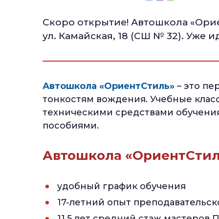
Скоро открытие! Автошкола «Орие
ул. Камайская, 18 (СШ № 32). Уже и
Автошкола «ОриентСтиль»
– это пе
тонкостям вождения. Учебные кла
техническими средствами обучения
пособиями.
Автошкола «ОриентСтиль
удобный график обучения
17-летний опыт преподавательск
11,5 лет средний стаж мастеров