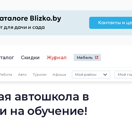
талог
Скидки
Журнал
Мебель
Работа
Авто
Туризм
Афиша
Мой район
Мой го
ая автошкола в
и на обучение!