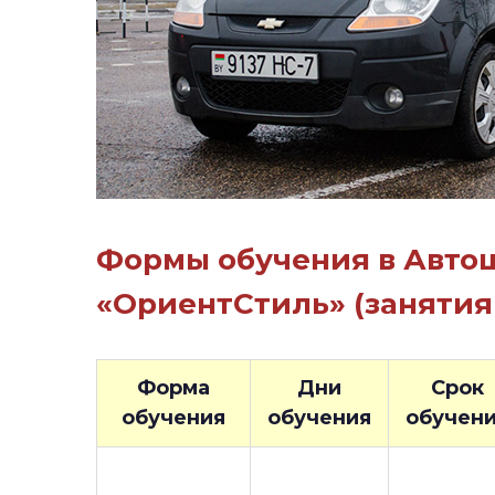
Формы обучения в Авто
«ОриентСтиль» (занятия 
Форма
Дни
Срок
обучения
обучения
обучен