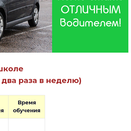
школе
два раза в неделю)
Время
ия
обучения