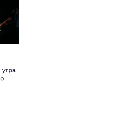
 утра.
но