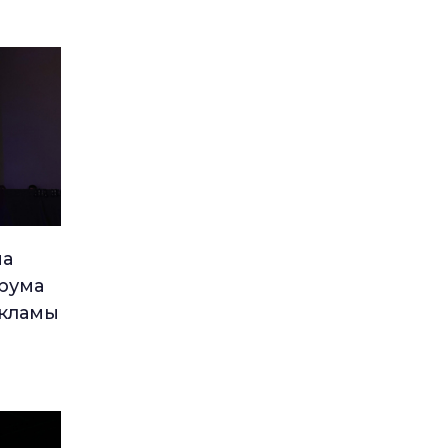
ма
рума
екламы