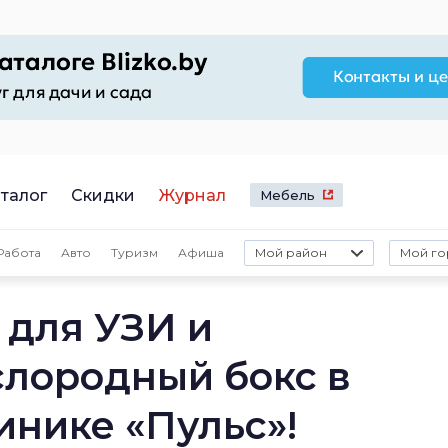
талог
Скидки
Журнал
Мебель
Работа
Авто
Туризм
Афиша
Мой район
Мой го
для УЗИ и
лородный бокс в
инике «Пульс»!