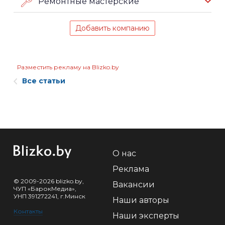
Ремонтные мастерские
Добавить компанию
Разместить рекламу на Blizko.by
Все статьи
О нас
Реклама
© 2009-2026 blizko.by,
Вакансии
ЧУП «БарокМедиа»,
УНП 391272241, г.Минск
Наши авторы
Контакты
Наши эксперты