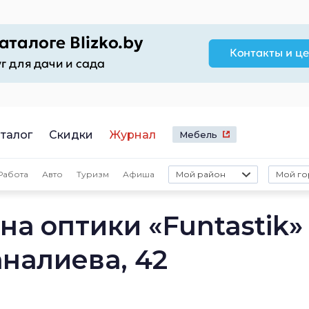
талог
Скидки
Журнал
Мебель
Работа
Авто
Туризм
Афиша
Мой район
Мой го
а оптики «Funtastik»
аналиева, 42