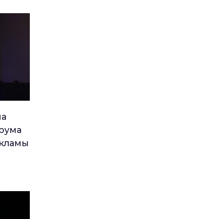
ма
рума
екламы