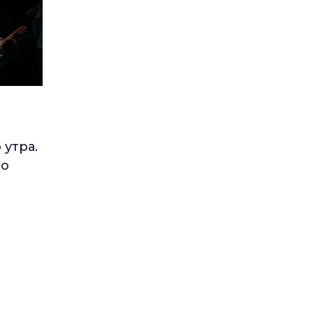
 утра.
но