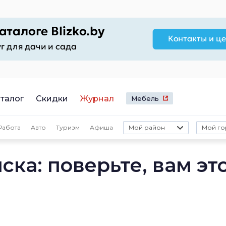
талог
Скидки
Журнал
Мебель
Работа
Авто
Туризм
Афиша
Мой район
Мой го
ска: поверьте, вам эт