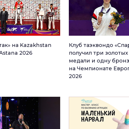
так» на Kazakhstan
Клуб таэквондо «Спа
Astana 2026
получил три золотых
медали и одну брон
на Чемпионате Евро
2026