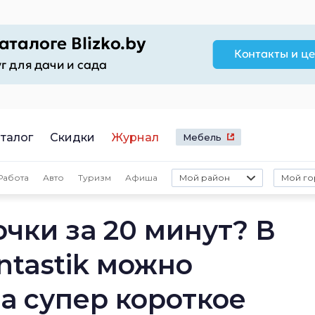
талог
Скидки
Журнал
Мебель
Работа
Авто
Туризм
Афиша
Мой район
Мой го
очки за 20 минут? В
ntastik можно
за супер короткое