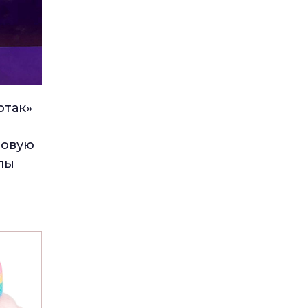
ртак»
зовую
пы