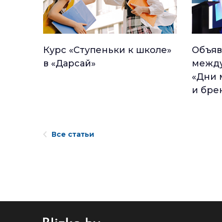
Курс «Ступеньки к школе»
Объяв
в «Дарсай»
между
«Дни 
и бре
Все статьи