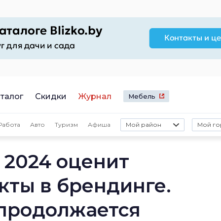
талог
Скидки
Журнал
Мебель
Работа
Авто
Туризм
Афиша
Мой район
Мой го
2024 оценит
кты в брендинге.
продолжается