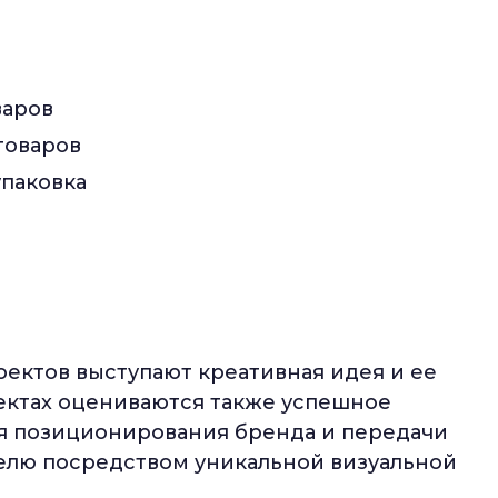
варов
товаров
упаковка
ктов выступают креативная идея и ее
ектах оцениваются также успешное
я позиционирования бренда и передачи
елю посредством уникальной визуальной