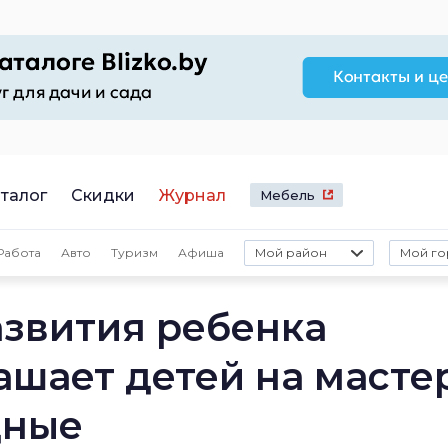
талог
Скидки
Журнал
Мебель
Работа
Авто
Туризм
Афиша
Мой район
Мой го
азвития ребенка
шает детей на масте
дные