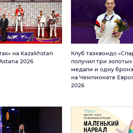
так» на Kazakhstan
Клуб таэквондо «Спа
Astana 2026
получил три золотых
медали и одну брон
на Чемпионате Евро
2026