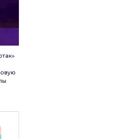
ртак»
зовую
пы