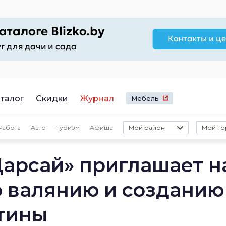
талог
Скидки
Журнал
Мебель
Работа
Авто
Туризм
Афиша
Мой район
Мой го
Дарсай» приглашает н
о валянию и созданию
тины