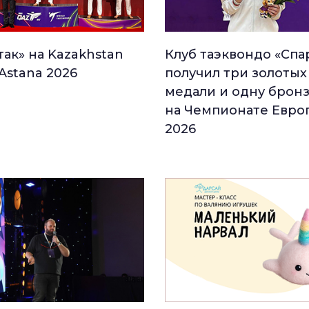
так» на Kazakhstan
Клуб таэквондо «Спа
Astana 2026
получил три золотых
медали и одну брон
на Чемпионате Евро
2026