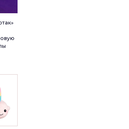
ртак»
зовую
пы