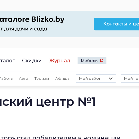
талог
Скидки
Журнал
Мебель
Работа
Авто
Туризм
Афиша
Мой район
Мой го
ский центр №1
тор» стал победителем в номинации