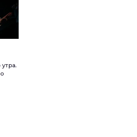
 утра.
но