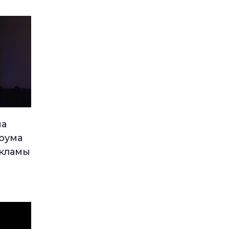
ма
рума
екламы