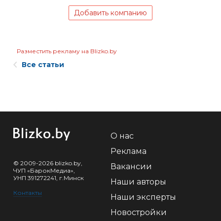
Добавить компанию
Разместить рекламу на Blizko.by
Все статьи
О нас
Реклама
© 2009-2026 blizko.by,
Вакансии
ЧУП «БарокМедиа»,
УНП 391272241, г.Минск
Наши авторы
Контакты
Наши эксперты
Новостройки