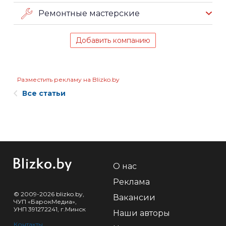
Ремонтные мастерские
Добавить компанию
Разместить рекламу на Blizko.by
Все статьи
О нас
Реклама
© 2009-2026 blizko.by,
Вакансии
ЧУП «БарокМедиа»,
УНП 391272241, г.Минск
Наши авторы
Контакты