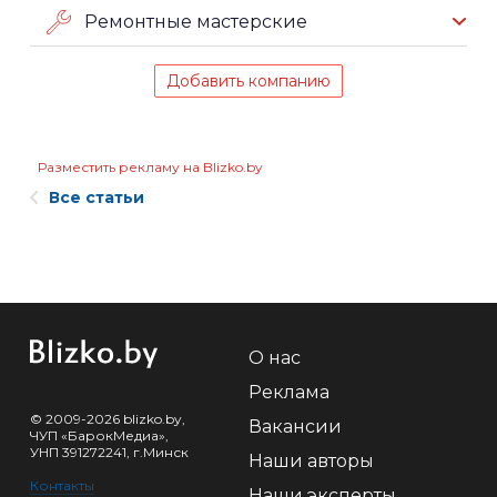
Ремонтные мастерские
Добавить компанию
Разместить рекламу на Blizko.by
Все статьи
О нас
Реклама
© 2009-2026 blizko.by,
Вакансии
ЧУП «БарокМедиа»,
УНП 391272241, г.Минск
Наши авторы
Контакты
Наши эксперты