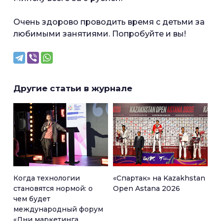
Очень здорово проводить время с детьми за
любимыми занятиями. Попробуйте и вы!
Другие статьи в журнале
Когда технологии
«Спартак» на Kazakhstan
становятся нормой: о
Open Astana 2026
чем будет
международный форум
«Дни маркетинга,