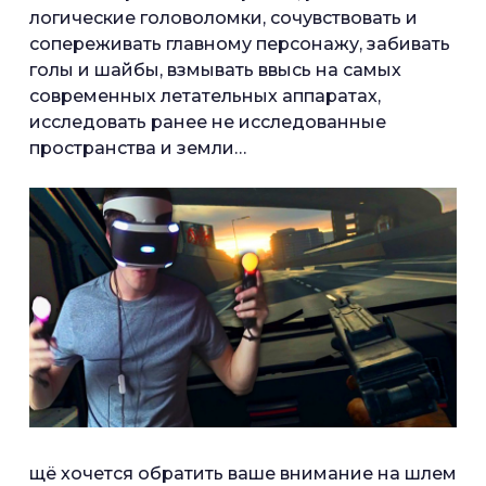
логические головоломки, сочувствовать и
сопереживать главному персонажу, забивать
голы и шайбы, взмывать ввысь на самых
современных летательных аппаратах,
исследовать ранее не исследованные
пространства и земли…
щё хочется обратить ваше внимание на шлем