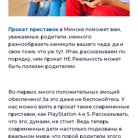
Прокат приставок
в Минске поможет вам,
уважаемые, родители, немного
разнообразить каникулы вашего чада, да и
свои тоже, что уж тут. Итак, рассказываем по
порядку, чем прокат НЕ Реальность может
быть полезен родителям.
Во-первых, много положительных эмоций
обеспечено! За это даже не беспокойтесь. У
нас можно взять в прокат такие современные
приставки, как PlayStation 4 и 5. Рассказывать,
что это, думаем, не стоит. Ведь теперь
современные дети настолько подкованы в
реальном мире, что порой родители этого