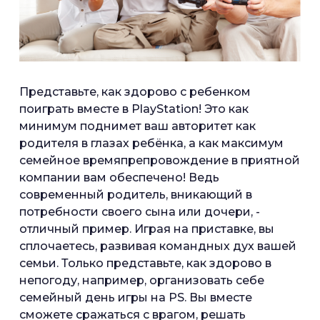
Представьте, как здорово с ребенком
поиграть вместе в PlayStation! Это как
минимум поднимет ваш авторитет как
родителя в глазах ребёнка, а как максимум
семейное времяпрепровождение в приятной
компании вам обеспечено! Ведь
современный родитель, вникающий в
потребности своего сына или дочери, -
отличный пример. Играя на приставке, вы
сплочаетесь, развивая командных дух вашей
семьи. Только представьте, как здорово в
непогоду, например, организовать себе
семейный день игры на PS. Вы вместе
сможете сражаться с врагом, решать