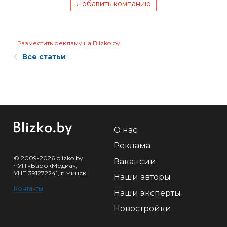
Добавить компанию
Разместить рекламу на Blizko.by
Все статьи
О нас
Реклама
© 2009-2026 blizko.by,
Вакансии
ЧУП «БарокМедиа»,
УНП 391272241, г.Минск
Наши авторы
Контакты
Наши эксперты
Новостройки