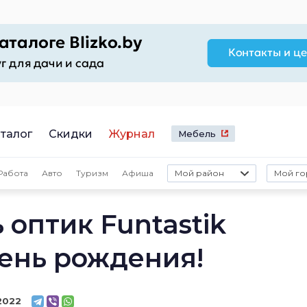
талог
Скидки
Журнал
Мебель
Работа
Авто
Туризм
Афиша
Мой район
Мой го
ь оптик Funtastik
день рождения!
2022