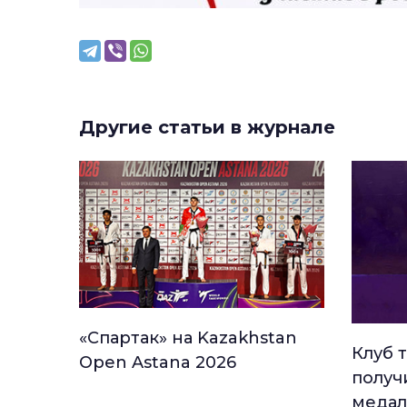
Другие статьи в журнале
«Спартак» на Kazakhstan
Клуб 
Open Astana 2026
получ
медал