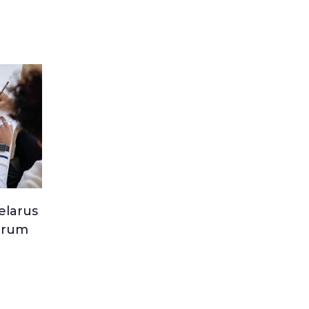
larus
Forum