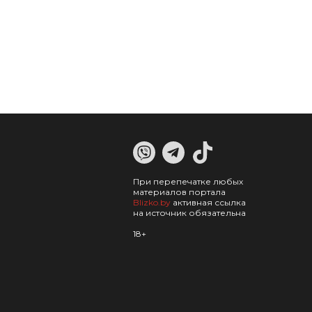
При перепечатке любых
материалов портала
Blizko.by
активная ссылка
на источник обязательна
18+