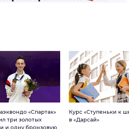
таэквондо «Спартак»
Курс «Ступеньки к ш
ил три золотых
в «Дарсай»
и и одну бронзовую